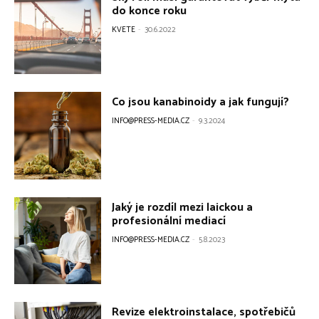
do konce roku
KVETE
-
30.6.2022
Co jsou kanabinoidy a jak fungují?
INFO@PRESS-MEDIA.CZ
-
9.3.2024
Jaký je rozdíl mezi laickou a
profesionální mediací
INFO@PRESS-MEDIA.CZ
-
5.8.2023
Revize elektroinstalace, spotřebičů