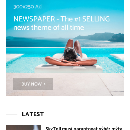
LATEST
SkyToll musí garantovat výběr mýta