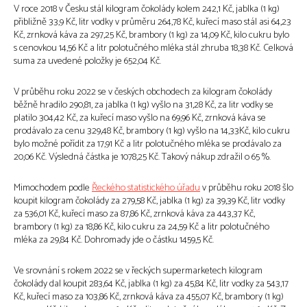
V roce 2018 v Česku stál kilogram čokolády kolem 242,1 Kč, jablka (1 kg)
přibližně 33,9 Kč, litr vodky v průměru 264,78 Kč, kuřecí maso stál asi 64,23
Kč, zrnková káva za 297,25 Kč, brambory (1 kg) za 14,09 Kč, kilo cukru bylo
s cenovkou 14,56 Kč a litr polotučného mléka stál zhruba 18,38 Kč. Celková
suma za uvedené položky je 652,04 Kč.
V průběhu roku 2022 se v českých obchodech za kilogram čokolády
běžně hradilo 290,81, za jablka (1 kg) vyšlo na 31,28 Kč, za litr vodky se
platilo 304,42 Kč, za kuřecí maso vyšlo na 69,96 Kč, zrnková káva se
prodávalo za cenu 329,48 Kč, brambory (1 kg) vyšlo na 14,33Kč, kilo cukru
bylo možné pořídit za 17,91 Kč a litr polotučného mléka se prodávalo za
20,06 Kč. Výsledná částka je 1078,25 Kč. Takový nákup zdražil o 65 %.
Mimochodem podle
Řeckého statistického úřadu
v průběhu roku 2018 šlo
koupit kilogram čokolády za 279,58 Kč, jablka (1 kg) za 39,39 Kč, litr vodky
za 536,01 Kč, kuřecí maso za 87,86 Kč, zrnková káva za 443,37 Kč,
brambory (1 kg) za 18,86 Kč, kilo cukru za 24,59 Kč a litr polotučného
mléka za 29,84 Kč. Dohromady jde o částku 1459,5 Kč.
Ve srovnání s rokem 2022 se v řeckých supermarketech kilogram
čokolády dal koupit 283,64 Kč, jablka (1 kg) za 45,84 Kč, litr vodky za 543,17
Kč, kuřecí maso za 103,86 Kč, zrnková káva za 455,07 Kč, brambory (1 kg)