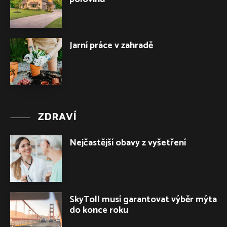
Jarní práce v zahradě
ZDRAVÍ
Nejčastější obavy z vyšetření
SkyToll musí garantovat výběr mýta
do konce roku