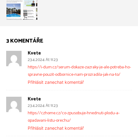
3 KOMENTÁŘE
Kvete
23.4.2024 At 11:23
https://i-dum.cz/serum-dokaze-zazraky-je-ale-potreba-ho-
spravne-pouzit-odbornice-nam-prozradila-jak-na-to/
Přihlásit zanechat komentář
Kvete
23.4.2024 At 11:23
https://czhome.cz/co-zpusobuje-hnednuti-plodu-a-
opadavani-listu-orechu/
Přihlásit zanechat komentář