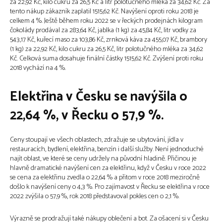
za 22,92 Kč, kilo cukru za 26,5 Kč a litr polotučného mléka za 34,62 Kč. Za
tento nákup zákazník zaplatil 1515,62 Kč. Navýšení oproti roku 2018 je
celkem 4 %. Ještě během roku 2022 se v řeckých prodejnách kilogram
čokolády prodával za 283,64 Kč, jablka (1 kg) za 45,84 Kč, litr vodky za
543,17 Kč, kuřecí maso za 103,86 Kč, zrnková káva za 455,07 Kč, brambory
(1 kg) za 22,92 Kč, kilo cukru za 26,5 Kč, litr polotučného mléka za 34,62
Kč. Celková suma dosahuje finální částky 1515,62 Kč. Zvýšení proti roku
2018 vychází na 4 %.
Elektřina v Česku se navýšila o
22,64 %, v Řecku o 57,9 %.
Ceny stoupají ve všech oblastech, zdražuje se ubytování, jídla v
restauracích, bydlení, elektřina, benzín i další služby. Není jednoduché
najít oblast, ve které se ceny udržely na původní hladině. Přičinou je
hlavně dramatické navýšení cen za elektřinu, když v Česku v roce 2022
se cena za elektřinu zvedla o 22,64 % a přitom v roce 2018 meziročně
došlo k navýšení ceny o 4,3 %. Pro zajímavost v Řecku se elektřina v roce
2022 zvýšila o 57,9 %, rok 2018 představoval pokles cen o 2,1 %.
Výrazně se prodražují také nákupy oblečení a bot. Za ošacení si v Česku