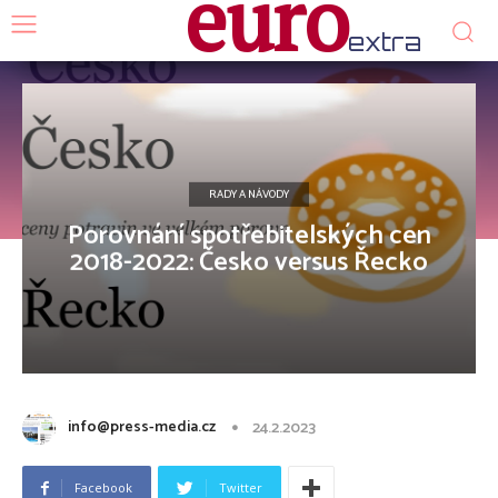
euro
extra
RADY A NÁVODY
Porovnání spotřebitelských cen
2018-2022: Česko versus Řecko
info@press-media.cz
24.2.2023
Facebook
Twitter