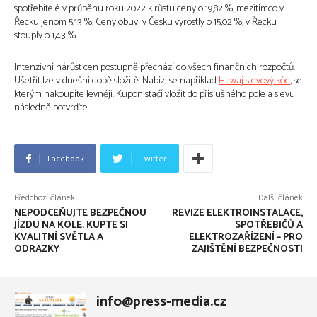
spotřebitelé v průběhu roku 2022 k růstu ceny o 19,82 %, mezitímco v
Řecku jenom 5,13 %. Ceny obuvi v Česku vyrostly o 15,02 %, v Řecku
stouply o 1,43 %.
Intenzivní nárůst cen postupně přechází do všech finančních rozpočtů.
Ušetřit lze v dnešní době složitě. Nabízí se například
Hawaj slevový kód
, se
kterým nakoupíte levněji. Kupon stačí vložit do příslušného pole a slevu
následně potvrďte.
Facebook
Twitter
Předchozí článek
Další článek
NEPODCEŇUJTE BEZPEČNOU
REVIZE ELEKTROINSTALACE,
JÍZDU NA KOLE. KUPTE SI
SPOTŘEBIČŮ A
KVALITNÍ SVĚTLA A
ELEKTROZAŘÍZENÍ – PRO
ODRAZKY
ZAJIŠTĚNÍ BEZPEČNOSTI
info@press-media.cz