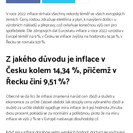
V roce 2022 inflace strhala všechny rekordy téměř ve všech evropských
zemích. Ceny rostou, zdražuje elektřina a plyn, k navýšení došlo i u
výrobních nákladů a přepravy, což ovlivňuje konečnou výši cen pro
spotřebitele. Dle zdrojových dat Eurostatu inflace v roce 2022 vzrostla v
Evropě téměř na 9 %, v Česku se inflace zvýšila na hodonotu 14,34 %, v
Řecku se rovnala 9,51 %.
Z jakého důvodu je inflace v
Česku kolem 14,34 %, přičemž v
Řecku činí 9,51 %?
Obecně se dá říci, že inflace znamená nárůst cen zboží a služeb v
ekonomice za určité časové období. Jak stouply ceny vybraného zboží a
služeb za určité období vyjadřuje míra inflace. Je-li její hodnota zhruba
dvou procent, pokládá se za normální a potřebnou, proto že na míru
inflace ve výši 2 % se v Evropě nastavuje dlouhodobý cíl.
Když míra inflace dosáhne velmi vysokých hodnot, dochází ke snižování