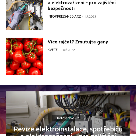
a elektrozařízení – pro zajištění
bezpečnosti
INFO@PRESS-MEDIA.CZ
-
4.3.2023
Více rajčat? Zmutujte geny
KVETE
-
30.6.2022