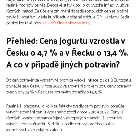
reálné hodnoty peněz. Evropské státy k boji proti vysoké inflaci využívají
různých metod. Za účelem zmírnění dopadů rostoucích cen se plošně
zavádějí opatření, vláda kupříkladu dočasně snižuje DPH u plynu. Šetřit
peníze lze také přes
Nature’s Finest slevové kódy
.
Přehled: Cena jogurtu vzrostla v
Česku o 4,7 % a v Řecku o 13,4 %.
A co v případě jiných potravin?
Do cen potravin se významně promítá vysoká inflace, z údajů Eurostatu
plyne, že se v Česku v roce 2022 ve srovnání s rokem 2018 ceny potravin
zvedly o 19,23 %, v Řecku se potraviny zdražily o 14,87 %.
Reálnější představu, o kolik se fakticky zvedly ceny potravin, pomůže
vytvořit srovnání cen u vybraného zboží v roce 2018 a 2022. Ceny u
různých komodit se samozřejmě v evropských státech liší, srovnání
vytvořili redaktoři webu Skrblík.cz podle cen vybraného zboží v
jednotlivých evropských státech.