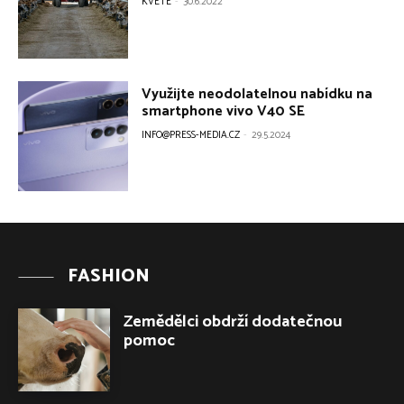
FASHION
Zemědělci obdrží dodatečnou
pomoc