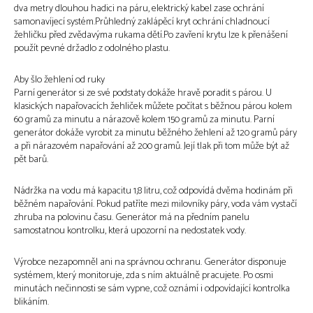
dva metry dlouhou hadici na páru, elektrický kabel zase ochrání
samonavíjecí systém.Průhledný zaklápěcí kryt ochrání chladnoucí
žehličku před zvědavýma rukama dětí.Po zavření krytu lze k přenášení
použít pevné držadlo z odolného plastu.
Aby šlo žehlení od ruky
Parní generátor si ze své podstaty dokáže hravě poradit s párou. U
klasických napařovacích žehliček můžete počítat s běžnou párou kolem
60 gramů za minutu a nárazově kolem 150 gramů za minutu. Parní
generátor dokáže vyrobit za minutu běžného žehlení až 120 gramů páry
a při nárazovém napařování až 200 gramů. Její tlak při tom může být až
pět barů.
Nádržka na vodu má kapacitu 1,8 litru, což odpovídá dvěma hodinám při
běžném napařování. Pokud patříte mezi milovníky páry, voda vám vystačí
zhruba na polovinu času. Generátor má na předním panelu
samostatnou kontrolku, která upozorní na nedostatek vody.
Výrobce nezapomněl ani na správnou ochranu. Generátor disponuje
systémem, který monitoruje, zda s ním aktuálně pracujete. Po osmi
minutách nečinnosti se sám vypne, což oznámí i odpovídající kontrolka
blikáním.