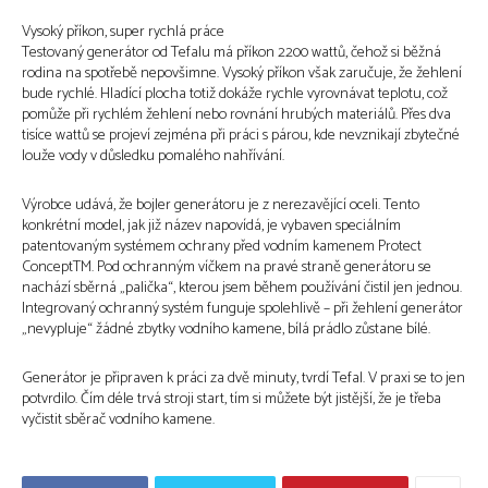
Vysoký příkon, super rychlá práce
Testovaný generátor od Tefalu má příkon 2200 wattů, čehož si běžná
rodina na spotřebě nepovšimne. Vysoký příkon však zaručuje, že žehlení
bude rychlé. Hladící plocha totiž dokáže rychle vyrovnávat teplotu, což
pomůže při rychlém žehlení nebo rovnání hrubých materiálů. Přes dva
tisíce wattů se projeví zejména při práci s párou, kde nevznikají zbytečné
louže vody v důsledku pomalého nahřívání.
Výrobce udává, že bojler generátoru je z nerezavějící oceli. Tento
konkrétní model, jak již název napovídá, je vybaven speciálním
patentovaným systémem ochrany před vodním kamenem Protect
ConceptTM. Pod ochranným víčkem na pravé straně generátoru se
nachází sběrná „palička“, kterou jsem během používání čistil jen jednou.
Integrovaný ochranný systém funguje spolehlivě – při žehlení generátor
„nevypluje“ žádné zbytky vodního kamene, bílá prádlo zůstane bílé.
Generátor je připraven k práci za dvě minuty, tvrdí Tefal. V praxi se to jen
potvrdilo. Čím déle trvá stroji start, tím si můžete být jistější, že je třeba
vyčistit sběrač vodního kamene.