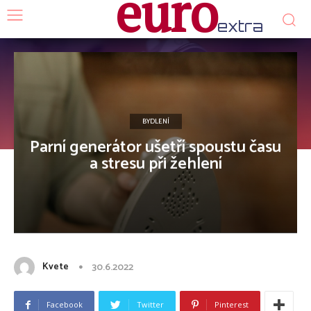
euro
extra
BYDLENÍ
Parní generátor ušetří spoustu času
a stresu při žehlení
Kvete
30.6.2022
Facebook
Twitter
Pinterest