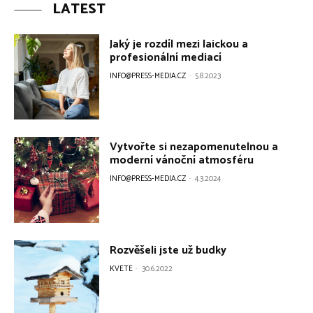
LATEST
Jaký je rozdíl mezi laickou a
profesionální mediací
INFO@PRESS-MEDIA.CZ
-
5.8.2023
Vytvořte si nezapomenutelnou a
moderní vánoční atmosféru
INFO@PRESS-MEDIA.CZ
-
4.3.2024
Rozvěšeli jste už budky
KVETE
-
30.6.2022