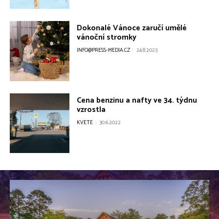
Dokonalé Vánoce zaručí umělé
vánoční stromky
INFO@PRESS-MEDIA.CZ
-
24.8.2023
Cena benzinu a nafty ve 34. týdnu
vzrostla
KVETE
-
30.6.2022