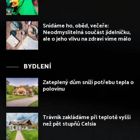
Snídáme ho, oběd, večeře:
Neodmyslitelná součást jídelníčku,
ale o jeho vlivu na zdraví víme málo
BYDLENÍ
Zateplený dům sníží potřebu tepla o
polovinu
Trávník zakládáme při teplotě vyšší
než pět stupňů Celsia