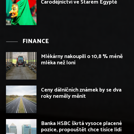
Čarodějnictví ve Starém Egyptě
FINANCE
Mlékárny nakoupili o 10,8 % méně
mléka než loni
Ceny dálničních známek by se dva
roky neměly měnit
Banka HSBC škrtá vysoce placené
pozice, propouštět chce tisíce lidí