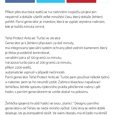
Příkon přes dva tisíce wattů se na rodinném rozpočtu projeví jen
nepatrně a dokáže ušetřit velké množství času, který dokáže žehlení
pohltit. Parní generátor je investice, která se vyplatí zejména rodinám,
kde je každá minuta cenná.
Tefal Protect Anticalc Turbo ve zkratce
Generátor je k žehlení připraven za dvě minuty,
má integrovaný speciální systém ochrany před vodním kamenem, který
je třeba pravidelně kontrolovat,
variabilní pára až 120 gramů za minutu,
nárazová turbo pára až 200 gramů za minutu,
příkon 2200 wattů,
automatické vypnutí v případě nečinnosti.
Parní generátor Tefal Protect Anticalc Turbo jsem používal několik týdnů
a nakonec jsem se ho neuměl vzdát. Zatímco klasickou napařovací
žehličkou žehlíte spoustu týdenního prádla pětičlenné rodiny i pět
hodin, s parním generátorem se umíte dostat na polovinu.
Žehlička spojená hrubší hadicí se svou „stanicí.“ Designu parního
generátoru od Tefalu se nedá mnoho vyčítat. Celý stroj se velmi dobře
skladuje, lze jej kompaktně složit. Ve svém obvodu má držadlo na téměř