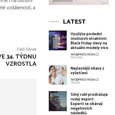
tné i na osobní
té vzdálenosti, a
LATEST
Využijte poslední
možnosti atraktivní
Black Friday slevy na
aktuální modely vivo
Další článek
E 34. TÝDNU
INFO@PRESS-MEDIA.CZ
-
29.11.2024
VZROSTLA
Nejčastější obavy z
vyšetření
INFO@PRESS-MEDIA.CZ
-
1.8.2023
Silný rubl prodražuje
ruský export.
Experti se obávají
negativních
následků