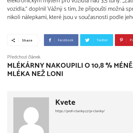
elektronickým mýtem pro vozidla nad 3,5 tuny. „Zat
vozidla,“ doplnil Vážný s tím, že připouští možná sp
nikoli nálepkami, které jsou v současnosti podle je
Facebook
Twitter
Pi
Share
Předchozí článek
MLÉKÁRNY NAKOUPILI O 10,8 % MÉNĚ
MLÉKA NEŽ LONI
Kvete
https://profi-clanky.cz/pr-clanky/