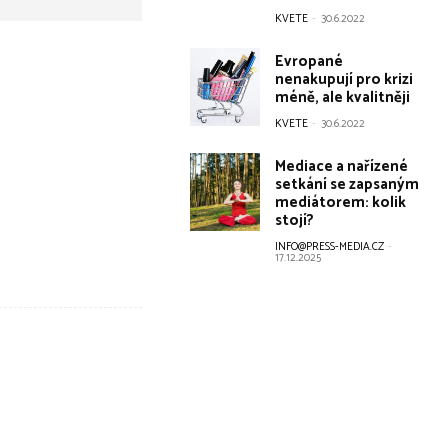
KVETE
-
30.6.2022
Evropané
nenakupují pro krizi
méně, ale kvalitněji
KVETE
-
30.6.2022
Mediace a nařízené
setkání se zapsaným
mediátorem: kolik
stojí?
INFO@PRESS-MEDIA.CZ
-
17.12.2025