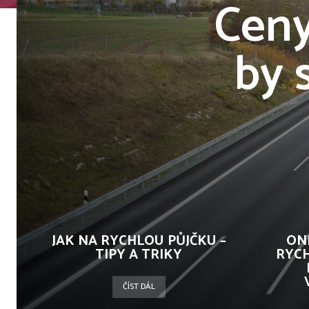
Ceny
by 
JAK NA RYCHLOU PŮJČKU –
ON
TIPY A TRIKY
RYC
ČÍST DÁL