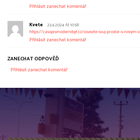
Přihlásit zanechat komentář
Kvete
23.4.2024 At 10:58
https://casopismodernibyt.cz/osvezte-svuj-prostor-s-novym
Přihlásit zanechat komentář
ZANECHAT ODPOVĚĎ
Přihlásit zanechat komentář