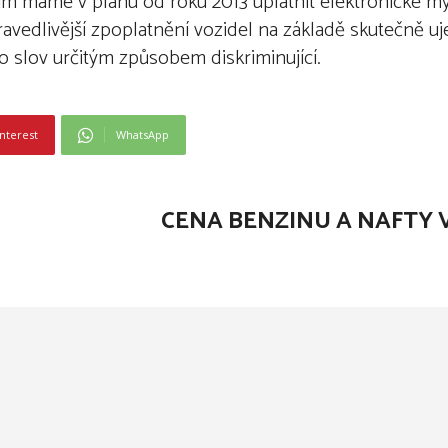
ím máme v plánu od roku 2013 uplatnit elektronické mý
ravedlivější zpoplatnění vozidel na základě skutečně uje
ho slov určitým způsobem diskriminující.
nterest
WhatsApp
CENA BENZINU A NAFTY V