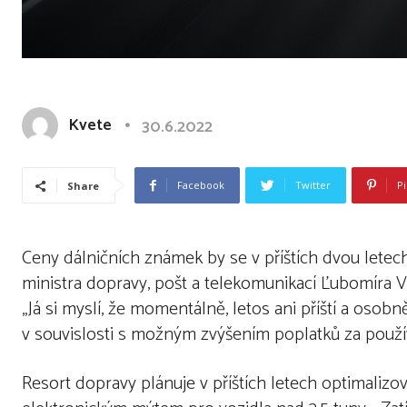
Kvete
30.6.2022
Facebook
Twitter
Pi
Share
Ceny dálničních známek by se v příštích dvou letec
ministra dopravy, pošt a telekomunikací Ľubomíra 
„Já si myslí, že momentálně, letos ani příští a osob
v souvislosti s možným zvýšením poplatků za použív
Resort dopravy plánuje v příštích letech optimalizovat