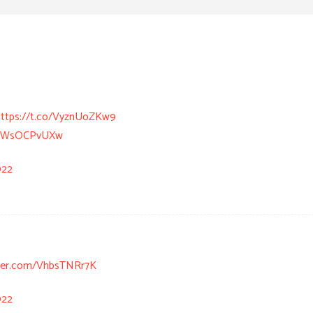
https://t.co/VyznUoZKw9
o/6WsOCPvUXw
022
tter.com/VhbsTNRr7K
022