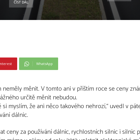
ČÍST DÁL
nterest
WhatsApp
h neměly měnit. V tomto ani v příštím roce se ceny z
Vážného určitě měnit nebudou.
ně si myslím, že ani něco takového nehrozí,“ uvedl v pá
ání dálnic.
 ceny za používání dálnic, rychlostních silnic i silnic p