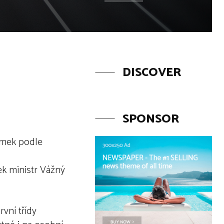
DISCOVER
SPONSOR
námek podle
tek ministr Vážný
rvní třídy