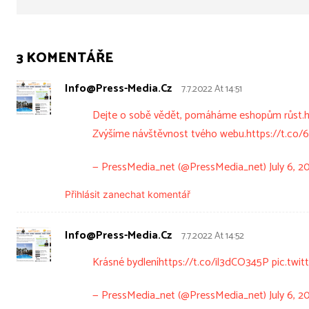
3 KOMENTÁŘE
Info@press-Media.cz
7.7.2022 At 14:51
Dejte o sobě vědět, pomáháme eshopům růst.
Zvýšíme návštěvnost tvého webu.
https://t.c
— PressMedia_net (@PressMedia_net)
July 6, 2
Přihlásit zanechat komentář
Info@press-Media.cz
7.7.2022 At 14:52
Krásné bydlení
https://t.co/il3dCO345P
pic.twi
— PressMedia_net (@PressMedia_net)
July 6, 2