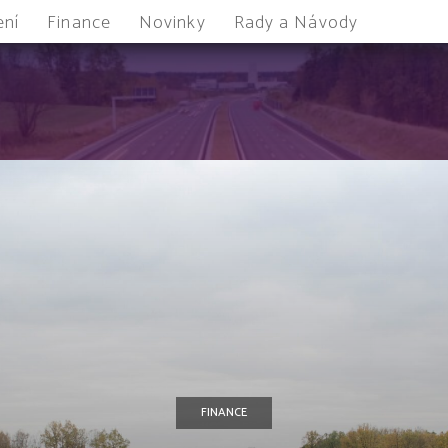
ení
Finance
Novinky
Rady a Návody
FINANCE