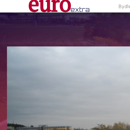
euro
Bydl
extra