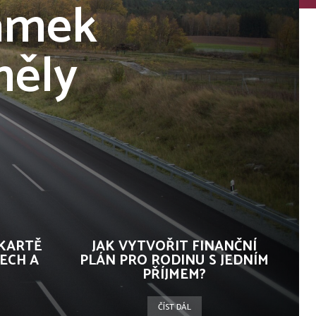
námek
měly
 KARTĚ
JAK VYTVOŘIT FINANČNÍ
ECH A
PLÁN PRO RODINU S JEDNÍM
PŘÍJMEM?
ČÍST DÁL