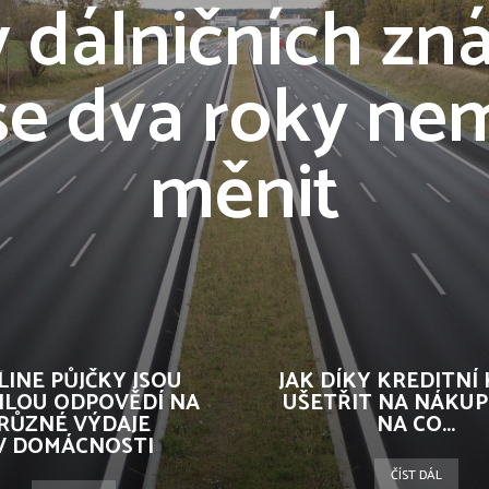
 dálničních z
se dva roky ne
měnit
LINE PŮJČKY JSOU
JAK DÍKY KREDITNÍ
HLOU ODPOVĚDÍ NA
UŠETŘIT NA NÁKUP
RŮZNÉ VÝDAJE
NA CO...
V DOMÁCNOSTI
ČÍST DÁL