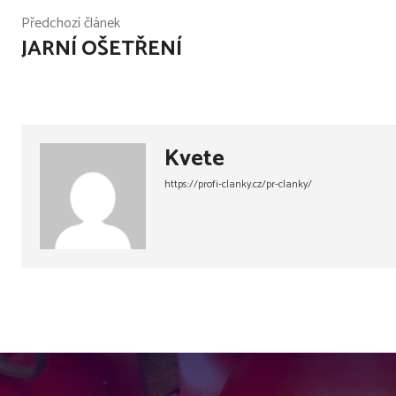
Předchozí článek
JARNÍ OŠETŘENÍ
Kvete
https://profi-clanky.cz/pr-clanky/