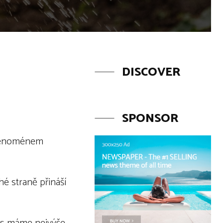
DISCOVER
SPONSOR
i fenoménem
é straně přináší