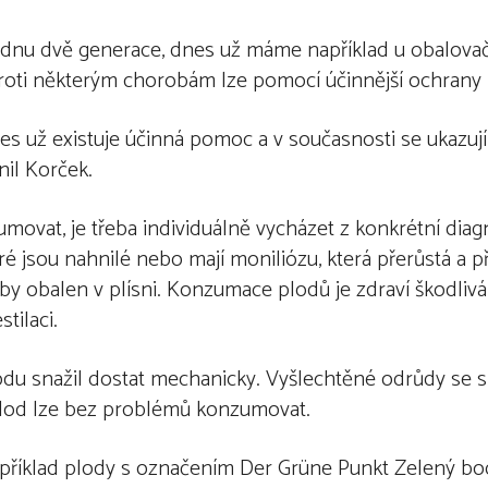
ednu dvě generace, dnes už máme například u obalovač
proti některým chorobám lze pomocí účinnější ochrany 
s už existuje účinná pomoc a v současnosti se ukazují
nil Korček.
vat, je třeba individuálně vycházet z konkrétní diag
 jsou nahnilé nebo mají moniliózu, která přerůstá a p
oby obalen v plísni. Konzumace plodů je zdraví škodlivá 
tilaci.
plodu snažil dostat mechanicky. Vyšlechtěné odrůdy se 
plod lze bez problémů konzumovat.
apříklad plody s označením Der Grüne Punkt Zelený bod