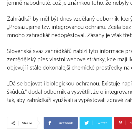
jemně nabodnuté, což je známkou toho, že nebyly 
Zahrádkář by měl být dnes vzdělaný odborník, který 
„Prosazujeme tzv. integrovanou ochranu. Zcela be
mnoho zahrádkář nedopěstoval. Zásahy je však třeba
Slovenská svaz zahrádkářů nabízí tyto informace pra
zemědělský přes vlastní webové stránky, kde mají 
objevují i ​​stále dokonalejší chemické prostředky na
„Dá se bojovat i biologickou ochranou. Existuje např
škůdců,“ dodal odborník a vysvětlil, že o integrov
tak, aby zahrádkáři využívali a vypěstovali zdravé z
Facebook
Twitter
Pi
Share