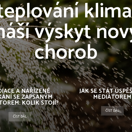
teplování klima
náší výskyt no
chorob
IACE A NAŘÍZENÉ
JAK SE STÁT ÚSP
KÁNÍ SE ZAPSANÝM
MEDIÁTOREM
TOREM: KOLIK STOJÍ?
ČÍST DÁL
ČÍST DÁL