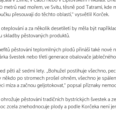
ajčata v Žilině, v Čadci nebo v Liptovském Mikuláši. D
 metrů nad mořem, ve Svitu, těsně pod Tatrami, kde m
učku přesouvají do těchto oblastí,“ vysvětlil Korček.
teplování a za několik desetiletí by měla být napříkla
měnu skladby pěstovaných produktů.
fitů pěstování teplomilných plodů přináší také nové 
šárka švestek nebo třetí generace obalovače jablečného
ed pěti až sedmi lety. „Bohužel postihuje všechno, pec
oby někdo po stromech prošel ohněm, všechno je spálen
ci míza a začnou geljotokovat,“ popsal příznaky nemoc
á ohrožuje pěstování tradičních bystrických švestek a z
moc zcela znehodnocuje plody a podle Korčeka není je