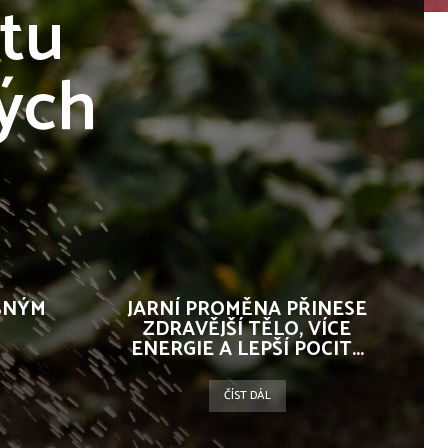
tu
vých
ĚŠNÝM
JARNÍ PROMĚNA PŘINESE
ZDRAVĚJŠÍ TĚLO, VÍCE
ENERGIE A LEPŠÍ POCIT...
ČÍST DÁL