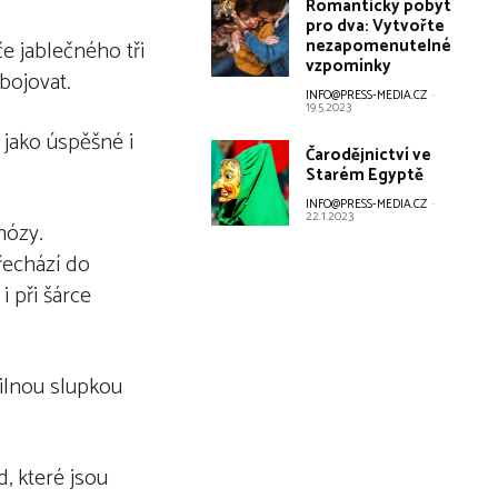
Romantický pobyt
pro dva: Vytvořte
nezapomenutelné
e jablečného tři
vzpomínky
bojovat.
INFO@PRESS-MEDIA.CZ
-
19.5.2023
 jako úspěšné i
Čarodějnictví ve
Starém Egyptě
INFO@PRESS-MEDIA.CZ
-
22.1.2023
nózy.
řechází do
i při šárce
silnou slupkou
, které jsou