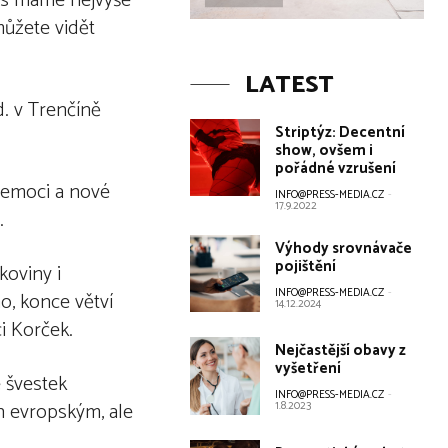
nes máme nejvýše
ůžete vidět
LATEST
d. v Trenčíně
Striptýz: Decentní
show, ovšem i
pořádné vzrušení
nemoci a nové
INFO@PRESS-MEDIA.CZ
-
17.9.2022
.
Výhody srovnávače
pojištění
koviny i
INFO@PRESS-MEDIA.CZ
-
o, konce větví
14.12.2024
i Korček.
Nejčastější obavy z
vyšetření
e švestek
INFO@PRESS-MEDIA.CZ
-
n evropským, ale
1.8.2023