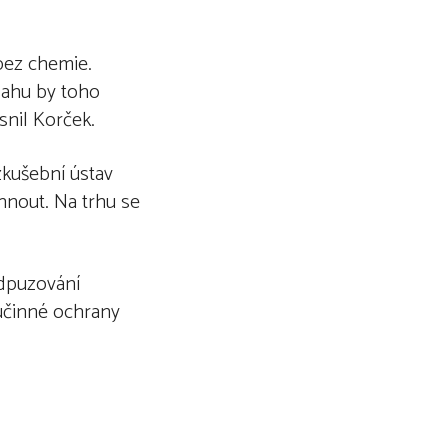
 bez chemie.
sahu by toho
snil Korček.
zkušební ústav
hnout. Na trhu se
odpuzování
 účinné ochrany