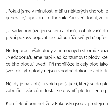
„Pokud jsme v minulosti měli u některých chorob j
generace,“ upozornil odborník. Zároveň dodal, že 
„U šárky pomůže jen sekera a oheň, u obalovačů dne
první pokusy bojovat se spálou růžokvětých,“ upřes
Nedoporučil však plody z nemocných stromů konzumo
„Nedoporučujeme například konzumovat plody, které
celého plodu,“ uvedl. Při monilióze je celý plod jak
švestek, tyto plody nejsou vhodné dokonce ani k des
Někdy je na jablíčku vpich po škůdci, který se do 
zabraňují škůdcům dostat se dovnitř plodu. Tento 
Koreček připomněl, že v Rakousku jsou v prodeji n