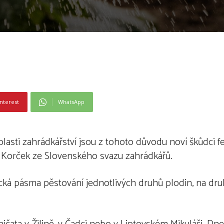
nterest
WhatsApp
 oblasti zahrádkářství jsou z tohoto důvodu noví škůdc
aj Korček ze Slovenského svazu zahrádkářů.
cká pásma pěstování jednotlivých druhů plodin, na druh