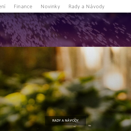
ení
Finance
Novinky
Rady a Návody
RADY A NÁVODY