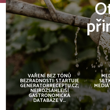
O
při
VAŘENÍ BEZ TÓNŮ
MED
BEZRADNOSTI: STARTUJE
SET
GENERATORRECEPTU.CZ,
MEDIÁ
NEJROZSÁHLEJŠÍ
GASTRONOMICKÁ
DATABÁZE V...