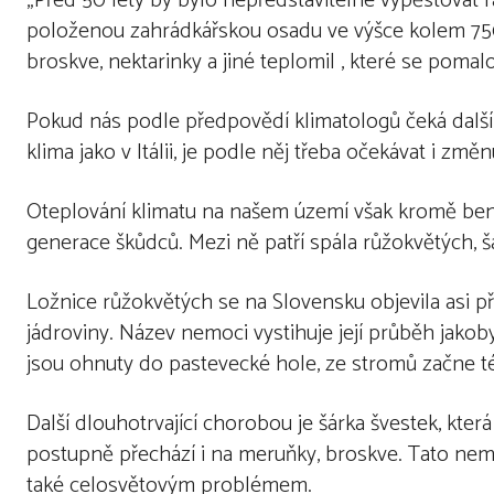
„Před 50 lety by bylo nepředstavitelné vypěstovat r
položenou zahrádkářskou osadu ve výšce kolem 750
broskve, nektarinky a jiné teplomil , které se pomalo
Pokud nás podle předpovědí klimatologů čeká další o
klima jako v Itálii, je podle něj třeba očekávat i z
Oteplování klimatu na našem území však kromě bene
generace škůdců. Mezi ně patří spála růžokvětých, 
Ložnice růžokvětých se na Slovensku objevila asi př
jádroviny. Název nemoci vystihuje její průběh jak
jsou ohnuty do pastevecké hole, ze stromů začne té
Další dlouhotrvající chorobou je šárka švestek, kter
postupně přechází i na meruňky, broskve. Tato ne
také celosvětovým problémem.