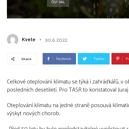
ČÍST DÁL
Kvete
30.6.2022
Facebook
Twitter
Pi
Share
Celkové oteplování klimatu se týká i zahrádkářů, v
posledních desetiletí. Pro TASR to konstatoval Jur
Oteplování klimatu na jedné straně posouvá klimati
výskyt nových chorob.