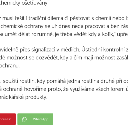
chemicky ošetřovány.
musí řešit i tradiční dilema či pěstovat s chemií nebo
z chemické ochrany se už dnes nedá pracovat a bez zá
 umět dělat rozumně, je třeba vědět kdy a kolik,“ upře
videlně přes signalizaci v médiích, Ústřední kontrolní 
lidé možnost se dozvědět, kdy a čím mají možnost zasá
 ochranu.
. soužití rostlin, kdy pomáhá jedna rostlina druhé při 
ané ochraně hovoříme proto, že využíváme všech forem
ahrádkářské produkty.
nterest
WhatsApp