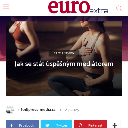
euro
extra
RADY A NÁVODY
Jak se stát úspěšným mediátorem
info@press-media.cz
2.7.2025
Facebook
Twitter
Pinterest