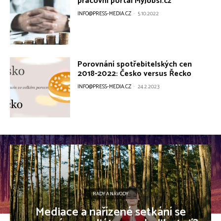
pracovní portál MyJobsi.cz
INFO@PRESS-MEDIA.CZ
-
5.10.2022
Porovnání spotřebitelských cen
2018-2022: Česko versus Řecko
INFO@PRESS-MEDIA.CZ
-
24.2.2023