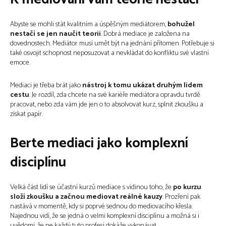
Abyste se mohli stát kvalitním a úspěšným mediátorem,
bohužel
nestačí se jen naučit teorii
. Dobrá mediace je založena na
dovednostech. Mediátor musí umět být na jednání přítomen. Potřebuje si
také osvojit schopnost neposuzovat a nevkládat do konfliktu své vlastní
emoce.
Mediaci je třeba brát jako
nástroj k tomu ukázat druhým lidem
cestu
. Je rozdíl, zda chcete na své kariéře mediátora opravdu tvrdě
pracovat, nebo zda vám jde jen o to absolvovat kurz, splnit zkoušku a
získat papír.
Berte mediaci jako komplexní
disciplínu
Velká část lidí se účastní kurzů mediace s vidinou toho, že
po kurzu
složí zkoušku a začnou mediovat reálné kauzy
. Prozření pak
nastává v momentě, kdy si poprvé sednou do mediovacího křesla.
Najednou vidí, že se jedná o velmi komplexní disciplínu a možná si i
uvědomí, že ne každý tuto profesi dokáže vykonávat.