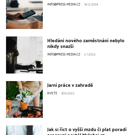
INFO@PRESS-MEDIA.CZ
-
14.12.2024
Hledání nového zaměstnání nebylo
nikdy snazší
INFO@PRESS-MEDIA.CZ
-
2.1.2023
Jarní práce v zahradě
KVETE
-
30.6.2022
Jak si říct o vyšší mzdu či plat poradí