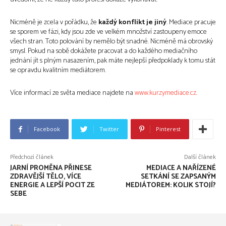
Nicméně je zcela v pořádku, že
každý konflikt je jiný
. Mediace pracuje
se sporem ve fázi, kdy jsou zde ve velkém množství zastoupeny emoce
všech stran. Toto polování by nemělo být snadné. Nicméně má obrovský
smysl. Pokud na sobě dokážete pracovat a do každého mediačního
jednání jít s plným nasazením, pak máte nejlepší předpoklady k tomu stát
se opravdu kvalitním mediátorem.
Více informací ze světa mediace najdete na
www.kurzymediace.cz
.
Facebook
Twitter
Pinterest
Předchozí článek
Další článek
JARNÍ PROMĚNA PŘINESE
MEDIACE A NAŘÍZENÉ
ZDRAVĚJŠÍ TĚLO, VÍCE
SETKÁNÍ SE ZAPSANÝM
ENERGIE A LEPŠÍ POCIT ZE
MEDIÁTOREM: KOLIK STOJÍ?
SEBE