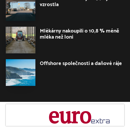
vzrostla
Mlékárny nakoupili o 10,8 % méně
mléka než loni
Offshore společnosti a daňové ráje
euro
extra