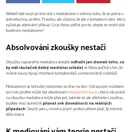
Někteří lidé touží po tom stát s mediátorem s vidinou toho, že se jedná o
jednoduchou profesi. Pravdou ale zůstává, že jde o komplexní obor, který
vyžaduje adekvátní přístup. Co je třeba udělat pro to, abyste se mohli stát
kvalitním mediátorem?
Absolvování zkoušky nestačí
Zkouška zapsaného mediátora dokáže
odhalit jen zlomek toho, co
by měl skutečně dobrý mediátor zvládat
. Je třeba počítat s tím, že
reálné kauzy bývají mnohem komplexnější a emocionálně nabitější.
Mediátorem se bohužel nestanete ze dne na den. Odrazovým můstkem
pro tuto profesi může být absolvování
mediačního kurzu
, který vás právě
na zkoušku mediátora může připravit. Jakmile se ale střetnete s realitou,
budete moci konečně
pilovat své dovednosti na reálných
případech
. Stejně jako u mnoha jiných profesí přitom platí, že trénink
dělá mistra.
K mediování vám teorie nestačí