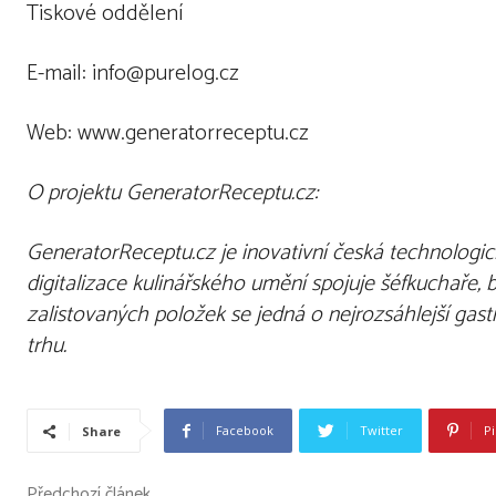
Tiskové oddělení
E-mail: info@purelog.cz
Web: www.generatorreceptu.cz
O projektu GeneratorReceptu.cz:
GeneratorReceptu.cz je inovativní česká technologick
digitalizace kulinářsk
é
ho um
ění spojuje šéfkuchař
e, 
zalistovaných položek se jedná o nejrozsáhlejší ga
trhu.
Facebook
Twitter
Pi
Share
Předchozí článek