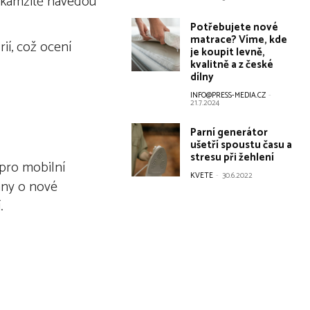
 okamžitě navedou
Potřebujete nové
matrace? Víme, kde
ií, což ocení
je koupit levně,
kvalitně a z české
dílny
INFO@PRESS-MEDIA.CZ
-
21.7.2024
Parní generátor
ušetří spoustu času a
stresu při žehlení
 pro mobilní
KVETE
-
30.6.2022
ány o nové
.