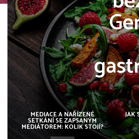
be
Gen
gast
MEDIACE A NAŘÍZENÉ
JAK 
SETKÁNÍ SE ZAPSANÝM
MEDIÁTOREM: KOLIK STOJÍ?