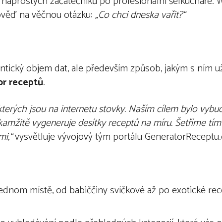
naprostých začátečníků po profesionální šéfkuchaře. 
dpověď na věčnou otázku:
„Co chci dneska vař
it?
“
ntický objem dat, ale především způsob, jakým s ním u
or receptů
.
kterých jsou na internetu stovky. Naší
m c
ílem bylo vybu
mžitě vygeneruje desítky receptů na míru. Šetří
me t
í
m
mi,
“
vysvětluje vývojový tým portálu GeneratorReceptu.
ednom místě, od babiččiny svíčkové až po exotické re