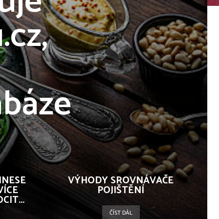
uje
.cz,
abáze
INESE
VÝHODY SROVNÁVAČE
VÍCE
POJIŠTĚNÍ
CIT...
ČÍST DÁL