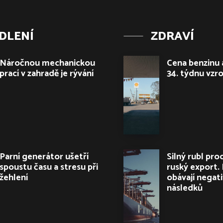
DLENÍ
ZDRAVÍ
Náročnou mechanickou
Cena benzinu 
prací v zahradě je rývání
34. týdnu vzro
Parní generátor ušetří
Silný rubl pro
spoustu času a stresu při
ruský export. 
žehlení
obávají negat
následků