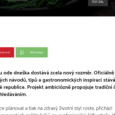
ČÍST DÁL
nterest
WhatsApp
u ode dneška dostává zcela nový rozměr. Oficiálně 
ný
ch n
ávodů, tipů a gastronomický
ch inspirac
í stáv
é
republice. Projekt ambici
ó
zně propojuje tradiční
hledáváním.
 plánovat a tlak na zdravý životní styl roste, přichází