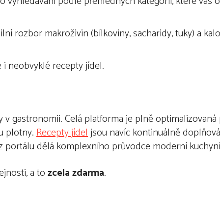
ho vyhledávání podle přehledných kategorií, které vás
í rozbor makroživin (bílkoviny, sacharidy, tuky) a kalor
 i neobvyklé recepty jídel.
 v gastronomii. Celá platforma je plně optimalizovaná
 u plotny.
Recepty j
í
del
jsou navíc kontinuálně doplňov
ž z portálu dělá komplexního průvodce moderní kuchyní
jnosti, a to
zcela zdarma
.