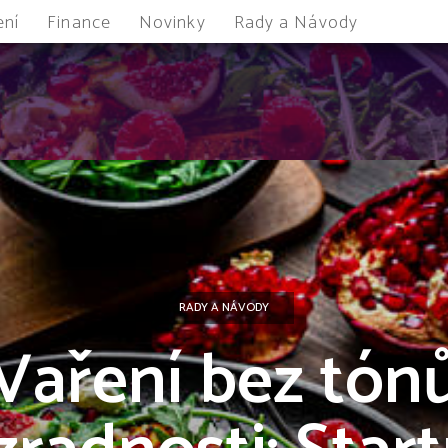
ení
Finance
Novinky
Rady a Návody
RADY A NÁVODY
Vaření bez tón