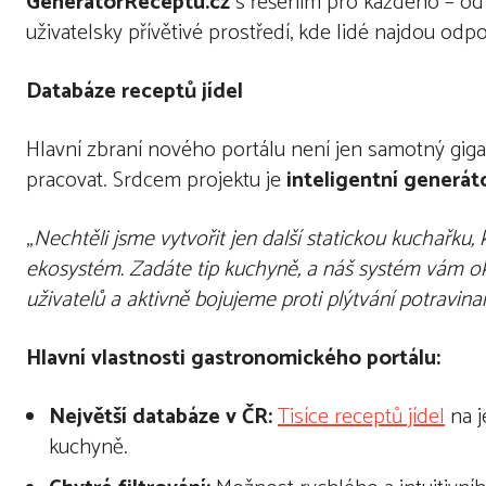
GeneratorReceptu.cz
s řešením pro každého – od 
uživatelsky přívětivé prostředí, kde lidé najdou o
Databáze receptů jídel
Hlavní zbraní nového portálu není jen samotný giga
pracovat. Srdcem projektu je
inteligentn
í generát
„
Nechtěli jsme vytvořit jen další statickou kuchařku, 
ekosyst
é
m. Zadáte tip kuchyně, a náš syst
é
m vám oka
uživatelů a aktivně bojujeme proti plýtvání potravina
Hlavní vlastnosti gastronomického
port
álu:
Největší
datab
áze v ČR:
Tis
íce receptů jí
del
na j
kuchyně.