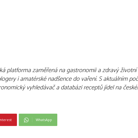
á platforma zaměřená na gastronomii a zdravý životní st
blogery i amat
é
rsk
é
nadš
ence do va
ření. S aktuálním po
stronomický vyhledávač
a datab
ázi receptů jídel na česk
é
nterest
WhatsApp