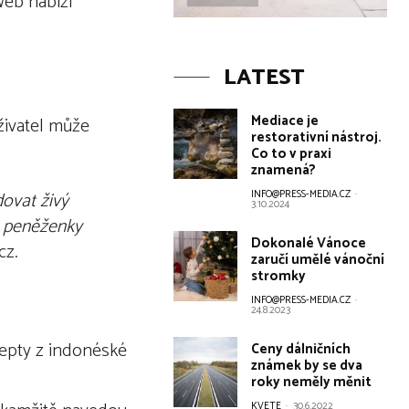
Web nabízí
LATEST
Mediace je
živatel může
restorativní nástroj.
Co to v praxi
znamená?
dovat živý
INFO@PRESS-MEDIA.CZ
-
3.10.2024
 pen
ěženky
Dokonalé Vánoce
cz.
zaručí umělé vánoční
stromky
INFO@PRESS-MEDIA.CZ
-
24.8.2023
cepty z indonéské
Ceny dálničních
známek by se dva
roky neměly měnit
KVETE
-
30.6.2022