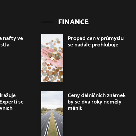
FINANCE
a nafty ve
Propad cen v průmyslu
stla
se nadále prohlubuje
dražuje
Ceny dálničních známek
Experti se
by se dva roky neměly
ivních
měnit