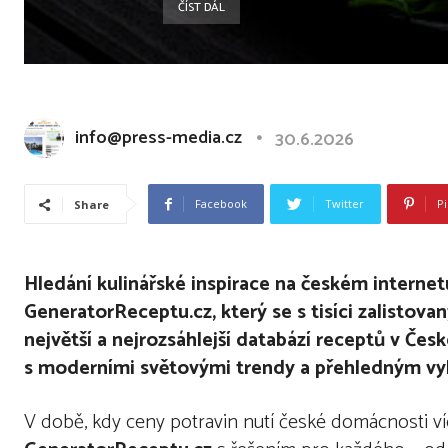
ČÍST DÁL
info@press-media.cz
30.6.2026
Facebook
Twitter
Pi
Share
Hledání kulinářsk
é
inspirace na česk
é
m internet
GeneratorReceptu.cz, který se s tisíci zalistova
největší a nejrozsáhlejší
datab
ází receptů v Česk
s moderními světovými trendy a přehledným vy
V době, kdy ceny potravin nutí české domácnosti více