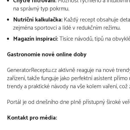
Chytr
é
filtrov
ání:
Možnost rychlého a intuitivní
na správný typ pokrmu.
Nutri
ční kalkulačka:
Každý recept obsahuje detailn
zejména sportovci a lidé v redukčním režimu.
Magazín inspirací:
Tisíce návodů, tipů na obvyklé
Gast
ronomie nové online doby
GeneratorReceptu.cz aktivně reaguje na nové trendy
zařízení, takže funguje jako perfektní asistent přímo
trendy a praktické návody na vše kolem vaření, co
Portál je od dnešního dne plně přístupný široké veře
Kontakt pro m
é
dia: