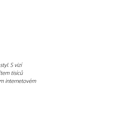
yl. S vizí
č
tem
tisíců
m internetov
é
m