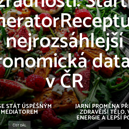
zradnosti: Start
eratorReceptu
nejrozsáhlejší
ronomická dat
v ČR
SE STÁT ÚSPĚŠNÝM
JARNÍ PROMĚNA PŘ
MEDIÁTOREM
ZDRAVĚJŠÍ TĚLO, 
ENERGIE A LEPŠÍ PO
ČÍST DÁL