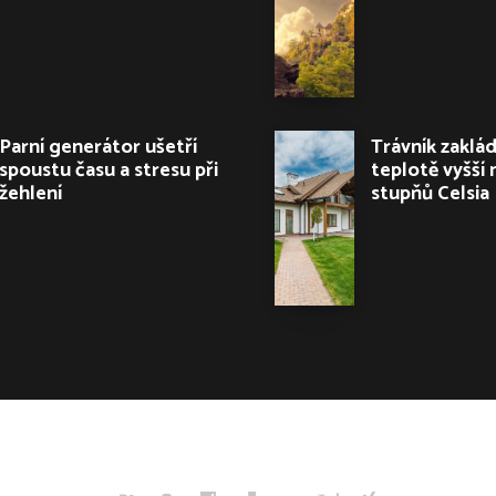
Parní generátor ušetří
Trávník zaklá
spoustu času a stresu při
teplotě vyšší 
žehlení
stupňů Celsia