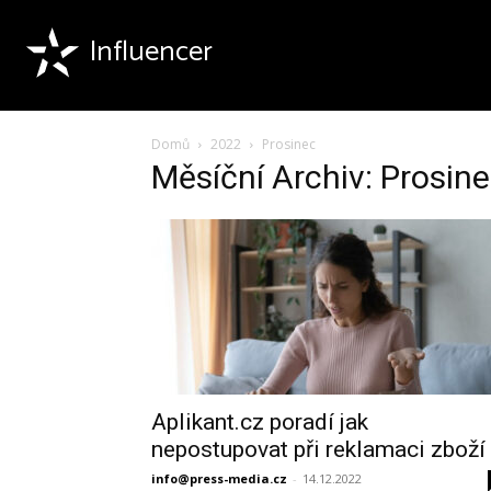
Influencer
Domů
2022
Prosinec
Měsíční Archiv: Prosin
Aplikant.cz poradí jak
nepostupovat při reklamaci zboží
info@press-media.cz
-
14.12.2022