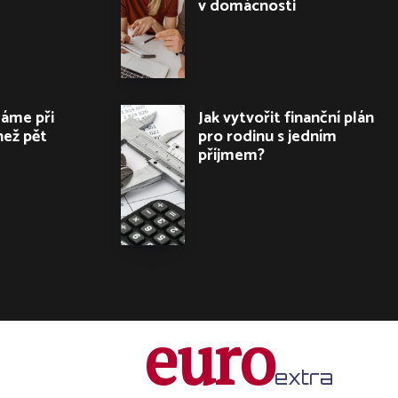
v domácnosti
dáme při
Jak vytvořit finanční plán
než pět
pro rodinu s jedním
příjmem?
euro
extra