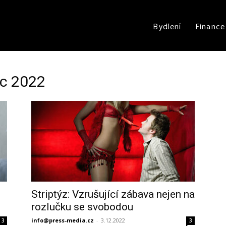
Bydlení
Finance
ec 2022
Striptýz: Vzrušující zábava nejen na
rozlučku se svobodou
info@press-media.cz
-
3.12.2022
3
3