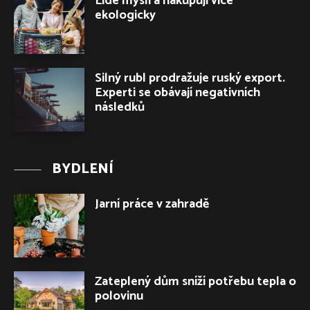
Lidé myslí a nakupují více
ekologicky
Silný rubl prodražuje ruský export.
Experti se obávají negativních
následků
BYDLENÍ
Jarní práce v zahradě
Zateplený dům sníží potřebu tepla o
polovinu