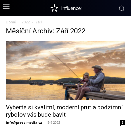
Influencer
Domů
2022
Září
Měsíční Archiv: Září 2022
Vyberte si kvalitní, moderní prut a podzimní
rybolov vás bude bavit
info@press-media.cz
-
19.9.2022
3