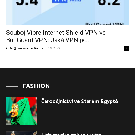
Souboj Vipre Internet Shield VPN vs
BullGuard VPN: Jaká VPN je...
info@press-media.cz
-
5.9.2022
3
FASHION
Čarodějnictví ve Starém Egyptě