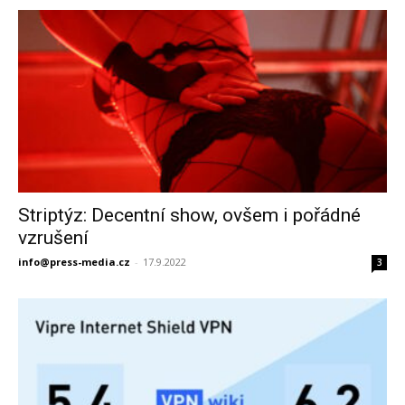
Striptýz: Decentní show, ovšem i pořádné
vzrušení
info@press-media.cz
-
17.9.2022
3