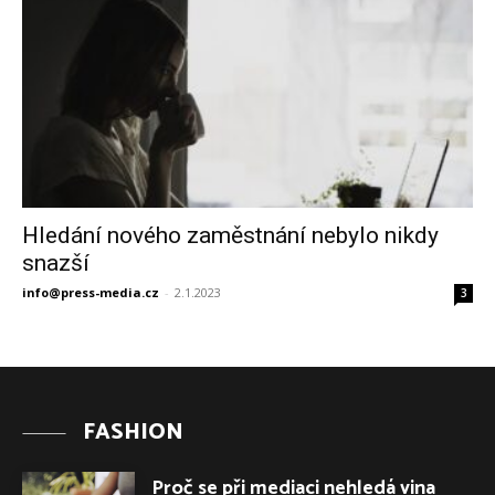
Hledání nového zaměstnání nebylo nikdy
snazší
info@press-media.cz
-
2.1.2023
3
FASHION
Proč se při mediaci nehledá vina