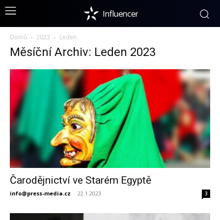
Influencer
Domů
2023
Leden
Měsíční Archiv: Leden 2023
Čarodějnictví ve Starém Egyptě
info@press-media.cz
-
22.1.2023
3