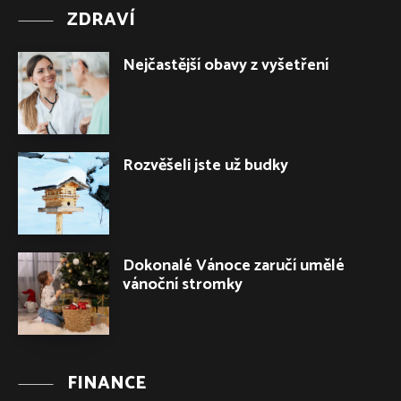
ZDRAVÍ
Nejčastější obavy z vyšetření
Rozvěšeli jste už budky
Dokonalé Vánoce zaručí umělé
vánoční stromky
FINANCE