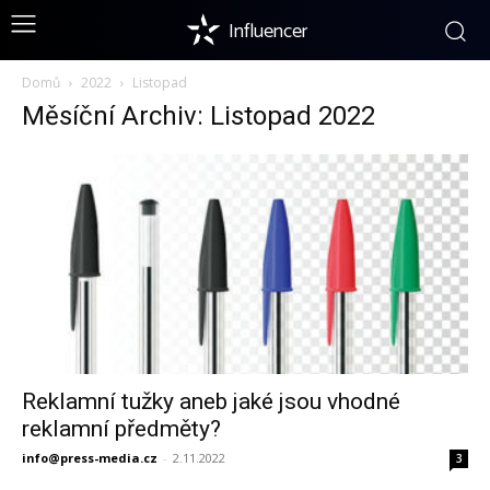
Influencer
Domů
2022
Listopad
Měsíční Archiv: Listopad 2022
Reklamní tužky aneb jaké jsou vhodné
reklamní předměty?
info@press-media.cz
-
2.11.2022
3