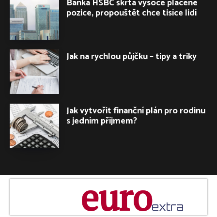
Banka HSBC škrtá vysoce placené
pozice, propouštět chce tisíce lidí
Jak na rychlou půjčku – tipy a triky
Jak vytvořit finanční plán pro rodinu
s jedním příjmem?
euro
extra