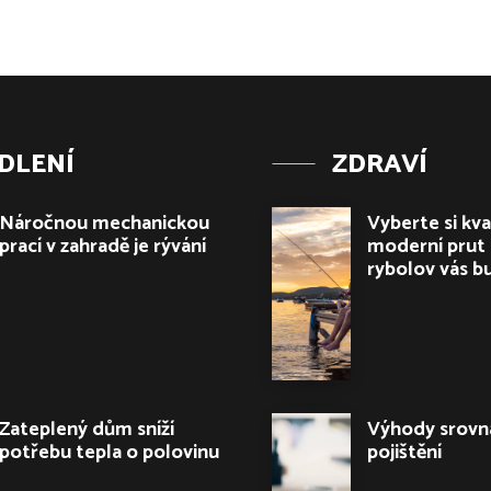
DLENÍ
ZDRAVÍ
Náročnou mechanickou
Vyberte si kval
prací v zahradě je rývání
moderní prut 
rybolov vás b
Zateplený dům sníží
Výhody srovn
potřebu tepla o polovinu
pojištění