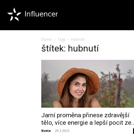
Influencer
Domů
Tagy
Hubnutí
štítek: hubnutí
Jarní proměna přinese zdravější
tělo, více energie a lepší pocit ze..
Kvete
-
29.3.2025