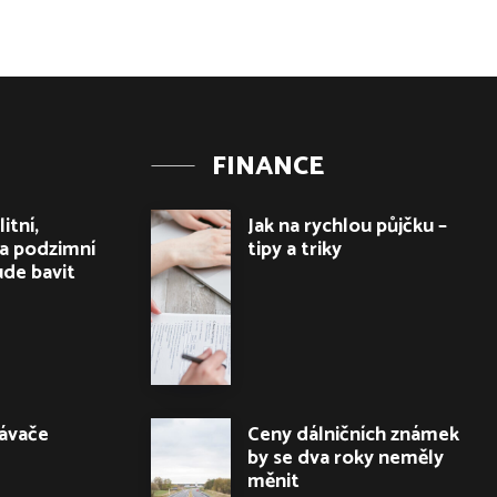
FINANCE
itní,
Jak na rychlou půjčku –
a podzimní
tipy a triky
ude bavit
ávače
Ceny dálničních známek
by se dva roky neměly
měnit