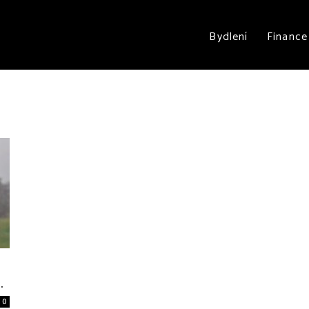
Bydlení
Finance
.
0