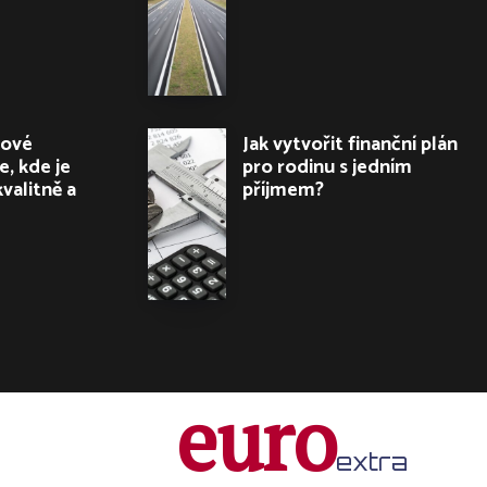
nové
Jak vytvořit finanční plán
, kde je
pro rodinu s jedním
kvalitně a
příjmem?
euro
extra