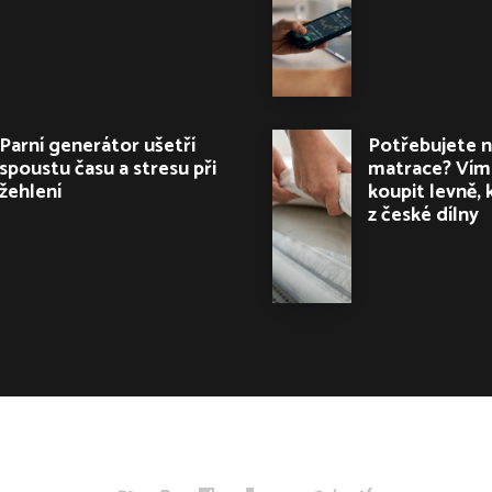
Parní generátor ušetří
Potřebujete 
spoustu času a stresu při
matrace? Víme
žehlení
koupit levně, 
z české dílny